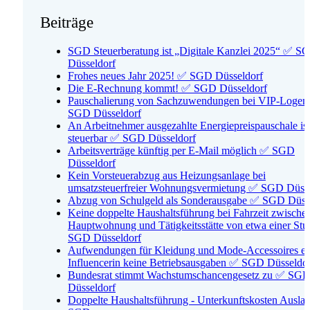
Beiträge
SGD Steuerberatung ist „Digitale Kanzlei 2025“ ✅ S
Düsseldorf
Frohes neues Jahr 2025! ✅ SGD Düsseldorf
Die E-Rechnung kommt! ✅ SGD Düsseldorf
Pauschalierung von Sachzuwendungen bei VIP-Loge
SGD Düsseldorf
An Arbeitnehmer ausgezahlte Energiepreispauschale ist
steuerbar ✅ SGD Düsseldorf
Arbeitsverträge künftig per E-Mail möglich ✅ SGD
Düsseldorf
Kein Vorsteuerabzug aus Heizungsanlage bei
umsatzsteuerfreier Wohnungsvermietung ✅ SGD Düsse
Abzug von Schulgeld als Sonderausgabe ✅ SGD Düss
Keine doppelte Haushaltsführung bei Fahrzeit zwische
Hauptwohnung und Tätigkeitsstätte von etwa einer St
SGD Düsseldorf
Aufwendungen für Kleidung und Mode-Accessoires ei
Influencerin keine Betriebsausgaben ✅ SGD Düsseldo
Bundesrat stimmt Wachstumschancengesetz zu ✅ SG
Düsseldorf
Doppelte Haushaltsführung - Unterkunftskosten Ausla