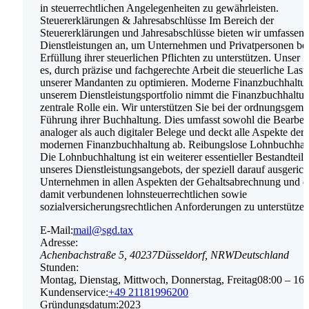
in steuerrechtlichen Angelegenheiten zu gewährleisten.
Steuererklärungen & Jahresabschlüsse Im Bereich der
Steuererklärungen und Jahresabschlüsse bieten wir umfassen
Dienstleistungen an, um Unternehmen und Privatpersonen bei
Erfüllung ihrer steuerlichen Pflichten zu unterstützen. Unser Zi
es, durch präzise und fachgerechte Arbeit die steuerliche Last
unserer Mandanten zu optimieren. Moderne Finanzbuchhaltu
unserem Dienstleistungsportfolio nimmt die Finanzbuchhaltun
zentrale Rolle ein. Wir unterstützen Sie bei der ordnungsgem
Führung ihrer Buchhaltung. Dies umfasst sowohl die Bearbei
analoger als auch digitaler Belege und deckt alle Aspekte der
modernen Finanzbuchhaltung ab. Reibungslose Lohnbuchhal
Die Lohnbuchhaltung ist ein weiterer essentieller Bestandteil
unseres Dienstleistungsangebots, der speziell darauf ausgericht
Unternehmen in allen Aspekten der Gehaltsabrechnung und 
damit verbundenen lohnsteuerrechtlichen sowie
sozialversicherungsrechtlichen Anforderungen zu unterstützen
E-Mail:
mail@sgd.tax
Adresse:
Achenbachstraße 5
,
40237
Düsseldorf
,
NRW
Deutschland
Stunden:
Montag, Dienstag, Mittwoch, Donnerstag, Freitag
08:00 – 16:
Kundenservice:
+49 21181996200
Gründungsdatum:
2023