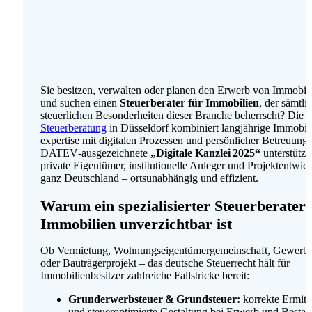
Sie besitzen, verwalten oder planen den Erwerb von Immobil
und suchen einen
Steuerberater für Immobilien
, der sämtli
steuerlichen Besonderheiten dieser Branche beherrscht? Die
Steuerberatung
in Düsseldorf kombiniert langjährige Immobil
expertise mit digitalen Prozessen und persönlicher Betreuung.
DATEV‑ausgezeichnete
„Digitale Kanzlei 2025“
unterstütze
private Eigentümer, institutionelle Anleger und Projekt­entwick
ganz Deutschland – ortsunabhängig und effizient.
Warum ein spezialisierter Steuerberater 
Immobilien unverzichtbar ist
Ob Vermietung, Woh­nungs­eigentümer­gemein­schaft, Gewerbe
oder Bauträger­projekt – das deutsche Steuerrecht hält für
Immobilien­besitzer zahlreiche Fallstricke bereit:
Grunderwerb­steuer & Grundsteuer:
korrekte Ermitt
und steuer­optimierte Gestaltung bei Erwerb und Bestan