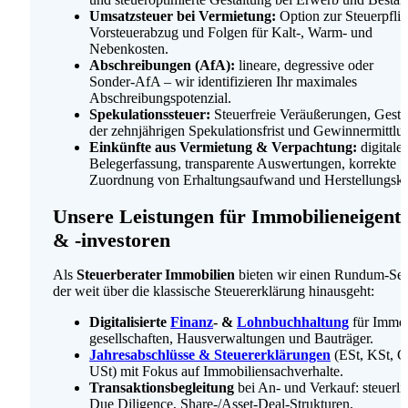
Umsatzsteuer bei Vermietung:
Option zur Steuerpflic
Vorsteuer­abzug und Folgen für Kalt‑, Warm‑ und
Nebenkosten.
Abschreibungen (AfA):
lineare, degressive oder
Sonder‑AfA – wir identifizieren Ihr maximales
Abschreibungs­potenzial.
Spekulations­steuer:
Steuer­freie Veräußerungen, Gesta
der zehn­jährigen Spekulations­frist und Gewinn­ermittlu
Einkünfte aus Vermietung & Verpachtung:
digitale
Belegerfassung, transparente Auswertungen, korrekte
Zuordnung von Erhaltungs­aufwand und Herstellungs­ko
Unsere Leistungen für Immobilien­eigen
& -investoren
Als
Steuerberater Immobilien
bieten wir einen Rundum‑Ser
der weit über die klassische Steuer­erklärung hinausgeht:
Digitalisierte
Finanz
‑ &
Lohn­buchhaltung
für Immob
gesellschaften, Haus­verwaltungen und Bauträger.
Jahresabschlüsse & Steuer­erklärungen
(ESt, KSt, 
USt) mit Fokus auf Immobilien­sachverhalte.
Transaktions­begleitung
bei An‑ und Verkauf: steuerli
Due Diligence, Share‑/Asset‑Deal‑Strukturen,