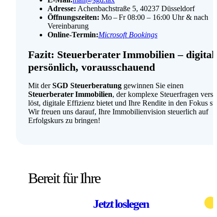
Adresse:
Achenbachstraße 5, 40237 Düsseldorf
Öffnungszeiten:
Mo – Fr 08:00 – 16:00 Uhr & nach
Vereinbarung
Online‑Termin:
Microsoft Bookings
Fazit: Steuerberater Immobilien – digital
persönlich, voraus­schauend
Mit der
SGD Steuerberatung
gewinnen Sie einen
Steuerberater Immobilien
, der komplexe Steuer­fragen verst
löst, digitale Effizienz bietet und Ihre Rendite in den Fokus ste
Wir freuen uns darauf, Ihre Immobilien­vision steuerlich auf
Erfolgskurs zu bringen!
Bereit für Ihre
individuelle Beratung?
digitale Buchhaltung?
finanzielle Klarheit?
Steueroptimierung?
Jetzt loslegen