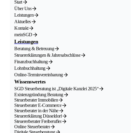
Start
Berufsunfähigkeitsversicherung
letzter Steuerbescheid
Über Uns
Leistungen
Je nach Ihren persönlichen Verhältnissen sind weitere Unterlagen
Aktuelles
für unsere Arbeit notwendig.
Kontakt
meinSGD
Leistungen
Beratung & Betreuung
Steuererklärungen & Jahresabschlüsse
Finanzbuchhaltung
Lohnbuchhaltung
Online-Terminvereinbarung
Wissenswertes
SGD Steuerberatung ist „Digitale Kanzlei 2025“
Existenzgründung Beratung
Steuerberater Immobilien
Steuerberater E-Commerce
Steuerberater in der Nähe
Steuererklärung Düsseldorf
Steuererberater Freiberufler
Online Steuerberater
Digitale Steuerberatung