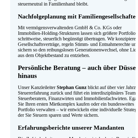
steuerneutral in Familienhand bleibt.
Nachfolgeplanung mit Familien­gesellschafte
Mit vermögens­verwaltenden GmbH & Co. KGs oder
Immobilien‑Holding‑Strukturen lassen sich größere Portfolios
schrittweise, steuerlich begünstigt übertragen. Wir konzipiere
Gesellschafts­verträge, regeln Stimm‑ und Entnahme­rechte un
sichern so den reibungs­losen Generationen­wechsel, ohne Liqu
aus dem Objektbestand zu entziehen.
Persönliche Beratung – auch über Düssel
hinaus
Unser Kanzlei­leiter
Stephan Gunz
blickt auf über vier Jahrz
Steuer­erfahrung zurück und führt ein inter­disziplinäres Team 
Steuer­beratern, Finanz­wirten und Immobilien­fachwirten. Egal
Sie Ihren ersten Miet­komplex kaufen oder ein bundes­weites
Portfolio verwalten – wir entwickeln eine individuelle Strategi
der Sie Steuern sparen und Werte sichern.
Erfahrungsberichte unserer Mandanten