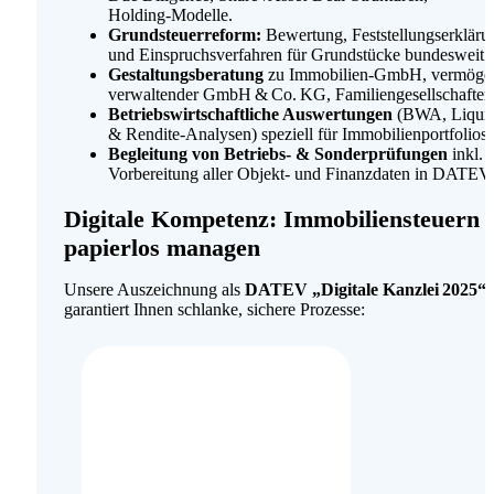
Holding‑Modelle.
Grundsteuer­reform:
Bewertung, Feststellungs­erklär
und Einspruchs­verfahren für Grundstücke bundesweit.
Gestaltungs­beratung
zu Immobilien‑GmbH, vermöge
verwaltender GmbH & Co. KG, Familien­gesellschaften
Betriebs­wirtschaftliche Auswertungen
(BWA, Liquidi
& Rendite-Analysen) speziell für Immobilien­portfolios.
Begleitung von Betriebs‑ & Sonder­prüfungen
inkl.
Vorbereitung aller Objekt‑ und Finanz­daten in DATEV.
Digitale Kompetenz: Immobilien­steuern
papierlos managen
Unsere Auszeichnung als
DATEV „Digitale Kanzlei 2025“
garantiert Ihnen schlanke, sichere Prozesse: